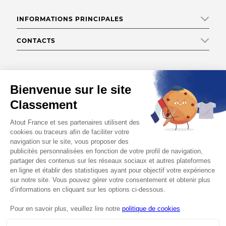
INFORMATIONS PRINCIPALES
CONTACTS
Capacité d'accueil : 25 personnes ,
20
emplacements
Téléphone
Afficher le numéro
Site web
https://berge-ombragee.com/fr/
AFFICHER LA CARTE
Adresse e-mail
Afficher l'adresse email
CONTACT