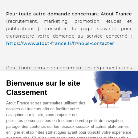
Pour toute autre demande concernant Atout France
(recrutement, marketing, promotion, études et
publications...), consulter la page suivante pour
transmettre votre demande au service concerné :
https://www.atout-france.fr/fr/nous-contacter
.
Pour toute demande concernant les réglementations
applicables aux hébergements touristiques
(hors critères et procédures de classement), vous
pouvez contacter les services du ministère chargé du
tourisme (Direction générale des entreprises - sous-
direction du tourisme) par mail à l'adresse
sec-
sdt.dge@finances.gouv.fr
ou consulter le
site
http://www.entreprises.gouv.fr/tourisme
.