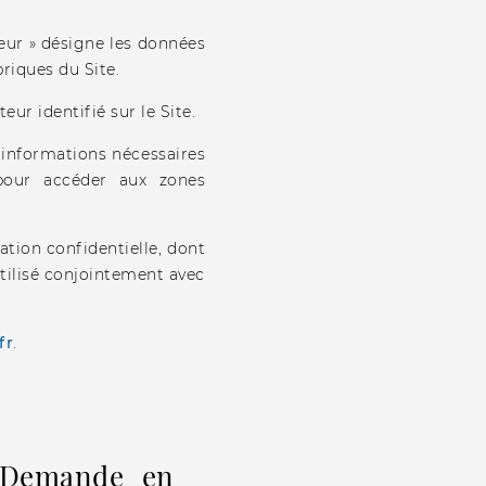
teur » désigne les données
briques du Site.
ur identifié sur le Site.
s informations nécessaires
e pour accéder aux zones
ation confidentielle, dont
 utilisé conjointement avec
fr
.
 "Demande en