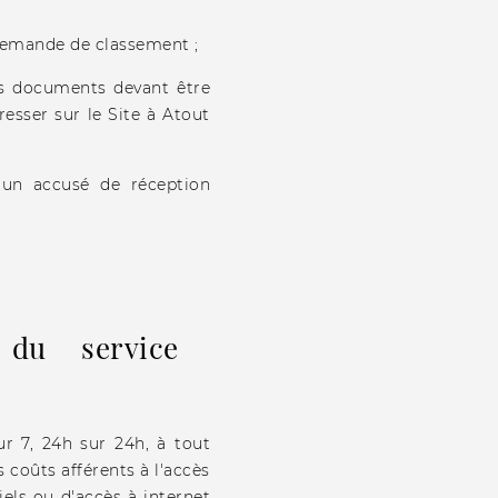
demande de classement ;
es documents devant être
esser sur le Site à Atout
d'un accusé de réception
n du service
ur 7, 24h sur 24h, à tout
s coûts afférents à l'accès
iels ou d'accès à internet