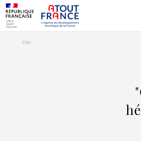
CGU
hé