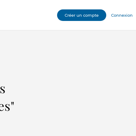
Créer un compte
Connexion
s
es"