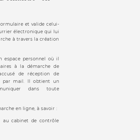
formulaire et valide celui-
rrier électronique qui lui
che à travers la création
on espace personnel où il
saires à la démarche de
'accusé de réception de
é par mail. Il obtient un
mmuniquer dans toute
arche en ligne, à savoir :
r au cabinet de contrôle