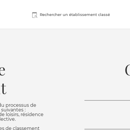
Rechercher un établissement classé
e
t
 du processus de
suivantes :
e loisirs, résidence
ective.
res de classement