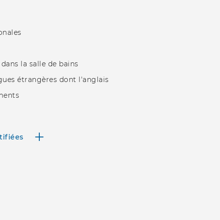
onales
dans la salle de bains
ues étrangères dont l'anglais
ments
tifiées